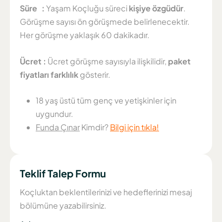
Süre :
Yaşam Koçluğu süreci
kişiye özgüdür
.
Görüşme sayısı ön görüşmede belirlenecektir.
Her görüşme yaklaşık 60 dakikadır.
Ücret :
Ücret görüşme sayısıyla ilişkilidir,
paket
fiyatları farklılık
gösterir.
18 yaş üstü tüm genç ve yetişkinler için
uygundur.
Funda Çınar
Kimdir?
Bilgi için tıkla!
Teklif Talep Formu
Koçluktan beklentilerinizi ve hedeflerinizi mesaj
bölümüne yazabilirsiniz.