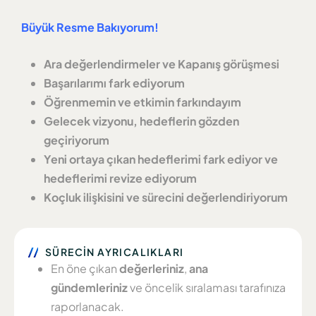
Büyük Resme Bakıyorum!
Ara değerlendirmeler ve Kapanış görüşmesi
Başarılarımı fark ediyorum
Öğrenmemin ve etkimin farkındayım
Gelecek vizyonu, h
edeflerin gözden
geçiriyorum
Yeni ortaya çıkan hedeflerimi fark ediyor ve
hedeflerimi revize ediyorum
Koçluk ilişkisini ve sürecini değerlendiriyorum
SÜRECİN AYRICALIKLARI
En öne çıkan
değerleriniz
,
ana
gündemleriniz
ve öncelik sıralaması tarafınıza
raporlanacak.