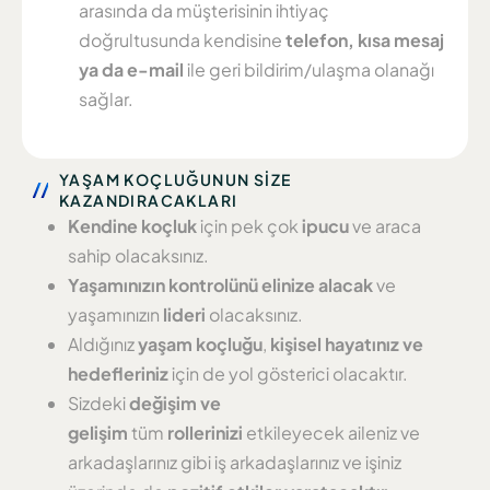
arasında da müşterisinin ihtiyaç
doğrultusunda kendisine
telefon, kısa mesaj
ya da e-mail
ile geri bildirim/ulaşma olanağı
sağlar.
YAŞAM KOÇLUĞUNUN SİZE
KAZANDIRACAKLARI
Kendine koçluk
için pek çok
ipucu
ve araca
sahip olacaksınız.
Yaşamınızın kontrolünü elinize alacak
ve
yaşamınızın
lideri
olacaksınız.
Aldığınız
yaşam koçluğu
,
kişisel hayatınız ve
hedefleriniz
için de yol gösterici olacaktır.
Sizdeki
değişim ve
gelişim
tüm
rollerinizi
etkileyecek aileniz ve
arkadaşlarınız gibi iş arkadaşlarınız ve işiniz