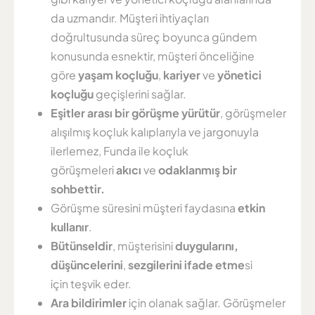
da uzmandır. Müşteri ihtiyaçları
doğrultusunda süreç boyunca gündem
konusunda esnektir, müşteri önceliğine
göre
yaşam koçluğu
,
kariyer
ve
yönetici
koçluğu
geçişlerini sağlar.
Eşitler arası bir görüşme yürütür
, görüşmeler
alışılmış koçluk kalıplarıyla ve jargonuyla
ilerlemez, Funda ile koçluk
görüşmeleri
akıcı
ve
odaklanmış bir
sohbettir.
Görüşme süresini müşteri faydasına
etkin
kullanır
.
Bütünseldir
, müşterisini
duygularını,
düşüncelerini
,
sezgilerini ifade etme
si
için teşvik eder.
Ara bildirimler
için olanak sağlar. Görüşmeler