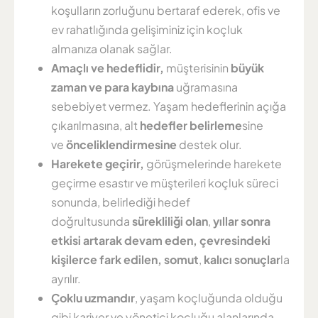
koşulların zorluğunu bertaraf ederek, ofis ve
ev rahatlığında gelişiminiz için koçluk
almanıza olanak sağlar.
Amaçlı ve hedeflidir,
müşterisinin
büyük
zaman ve para kaybına
uğramasına
sebebiyet vermez. Yaşam hedeflerinin açığa
çıkarılmasına, alt
hedefler belirleme
sine
ve
önceliklendirmesine
destek olur.
Harekete geçirir,
görüşmelerinde harekete
geçirme esastır ve müşterileri koçluk süreci
sonunda, belirlediği hedef
doğrultusunda
sürekliliği olan
,
yıllar sonra
etkisi artarak devam eden, çevresindeki
kişilerce fark edilen, somut
,
kalıcı sonuçlar
la
ayrılır.
Çoklu uzmandır
, yaşam koçluğunda olduğu
gibi kariyer ve yönetici koçluğu alanlarında