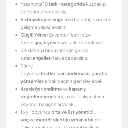
Yaşamınızı
10 farklı kategoride
kuşbakışı
değerlendireceksiniz.
En büyük içsel engelinizi
tespiti için özel bir
çalışma yapacaksınız.
Güçlü Yönler
Envanter Testi ile 24
temel
güçlü yön
ünüzü fark edeceksiniz.
Sizi daha iyi bir yaşam için geride
tutan
engelleri
fark edeceksiniz.
Süreç
boyunca
testler
,
canlandırmalar
,
yaratıcı
yöntemler
le bakış açınız genişleyecek.
Ara değerlendirme
ve
kapanış
değerlendirme
leri için özel çalışmalarla
vizyoner bakışınız artacak.
16 yıl boyunca
orta ve üst yönetici,
koç
ve
mentör olan
bir
uzmanla
birebir
çalışma imkanı, ücretsiz
mentörlük
ve