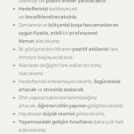
üzerinde de
pozitif etkiler yaratacaktır.
Hedeflerinizi
belirleyecek
ve
önceliklendireceksiniz.
Zamanınızı ve
bütçenizi boşa harcamadan
en
uygun fiyatla,
etkili
bir
profesyonel
hizmet
alacaksınız.
İlk görüşmeden itibaren
pozitif etkilerini
fark
etmeye başlayacaksınız.
Ailenizde değişimi fark edilen bir birey
olacaksınız.
Hedeflerinizi ertelemeyeceksiniz,
özgüveniniz
artacak
ve
stresiniz azalacak.
Zihin yapınız hakkında farkındalığınız
artacak,
öğrenen zihin yapınızı
geliştireceksiniz.
Hayatınızın
büyük resmini
göreceksiniz
.
Yaşamınızdaki gelişim fırsatlarını
daha çok fark
edeceksiniz.