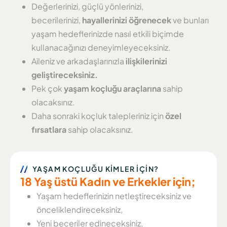
Değerlerinizi, güçlü yönlerinizi,
becerilerinizi,
hayallerinizi öğrenecek
ve bunları
yaşam hedeflerinizde nasıl etkili biçimde
kullanacağınızı deneyimleyeceksiniz.
Aileniz ve arkadaşlarınızla
ilişkilerinizi
geliştireceksiniz.
Pek çok
yaşam koçluğu araçlarına
sahip
olacaksınız.
Daha sonraki koçluk talepleriniz için
özel
fırsatlara
sahip olacaksınız.
YAŞAM KOÇLUĞU KİMLER İÇİN?
18 Yaş üstü Kadın ve Erkekler için;
Yaşam hedeflerinizin netleştireceksiniz ve
önceliklendireceksiniz,
Yeni beceriler edineceksiniz,