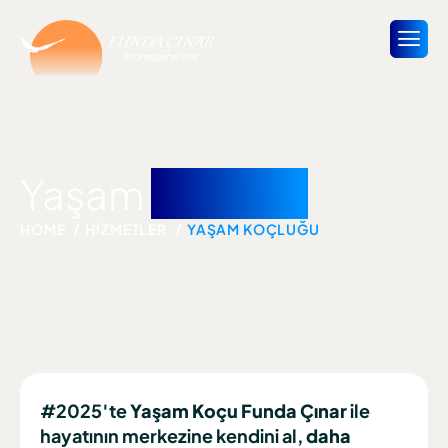
Yaşam
koçluğu
HOME
HIZMETLER
YAŞAM KOÇLUĞU
#2025′te
Yaşam Koçu Funda Çınar
ile
hayatının merkezine kendini al,
daha