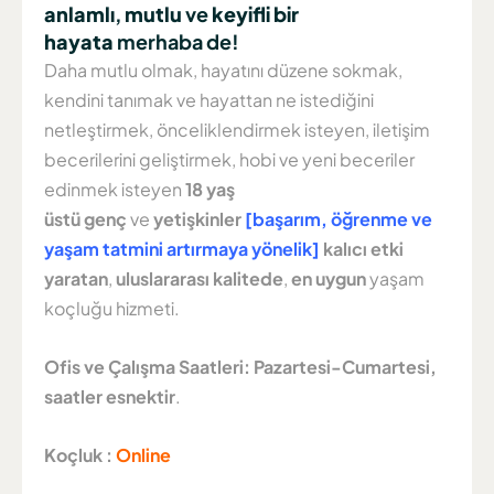
anlamlı
,
mutlu
ve
keyifli bir
hayata
merhaba de!
Daha mutlu olmak, hayatını düzene sokmak,
kendini tanımak ve hayattan ne istediğini
netleştirmek, önceliklendirmek isteyen, iletişim
becerilerini geliştirmek, hobi ve yeni beceriler
edinmek isteyen
18 yaş
üstü
genç
ve
yetişkinler
[başarım, öğrenme ve
yaşam tatmini artırmaya yönelik]
kalıcı etki
yaratan
,
uluslararası kalitede
,
en uygun
yaşam
koçluğu
hizmeti.
Ofis ve Çalışma Saatleri:
Pazartesi-Cumartesi,
saatler esnektir
.
Koçluk :
Online