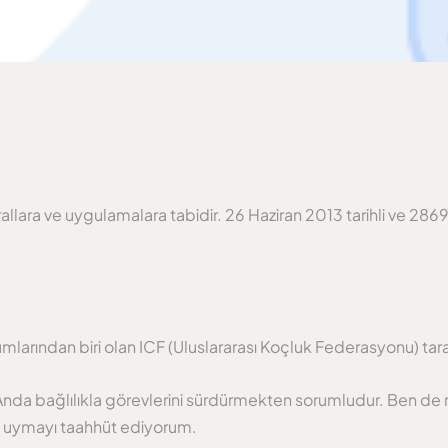
urallara ve uygulamalara tabidir. 26 Haziran 2013 tarihli ve 2
.
umlarından biri olan ICF (Uluslararası Koçluk Federasyonu) tar
k Anda bağlılıkla görevlerini sürdürmekten sorumludur. Ben d
ına uymayı taahhüt ediyorum.