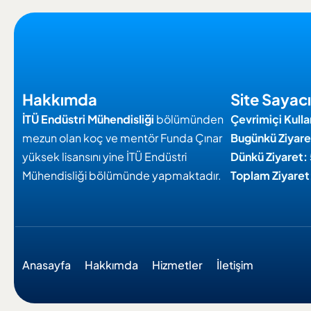
Hakkımda
Site Sayacı
İTÜ
Endüstri Mühendisliği
bölümünden
Çevrimiçi Kulla
mezun olan koç ve mentör Funda Çınar
Bugünkü Ziyare
yüksek lisansını yine İTÜ Endüstri
Dünkü Ziyaret:
Mühendisliği bölümünde yapmaktadır.
Toplam Ziyaret
Anasayfa
Hakkımda
Hizmetler
İletişim