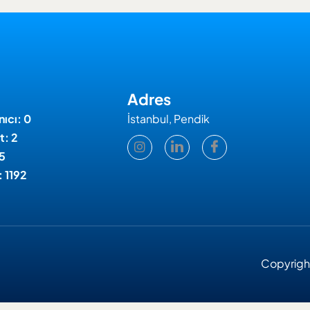
Adres
nıcı: 0
İstanbul, Pendik
t: 2
 5
: 1192
Copyright