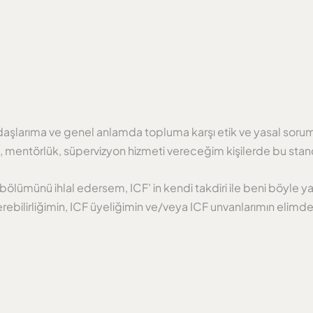
daşlarıma ve genel anlamda topluma karşı etik ve yasal soruml
m, mentörlük, süpervizyon hizmeti vereceğim kişilerde bu sta
r bölümünü ihlal edersem, ICF’ in kendi takdiri ile beni böyl
rebilirliğimin, ICF üyeliğimin ve/veya ICF unvanlarımın elimde