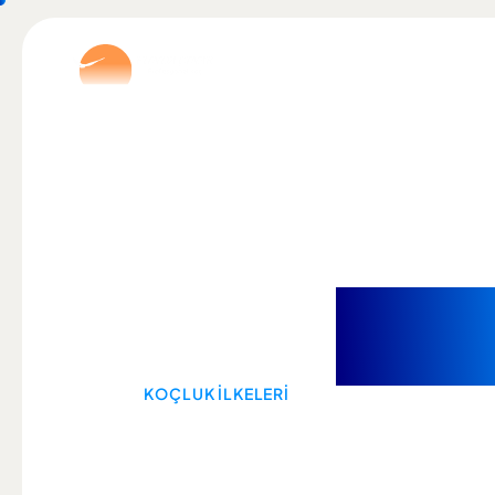
Anasayfa
Hakkımda
İletişim
Koçluk
ilkel
HOME
KOÇLUK İLKELERI